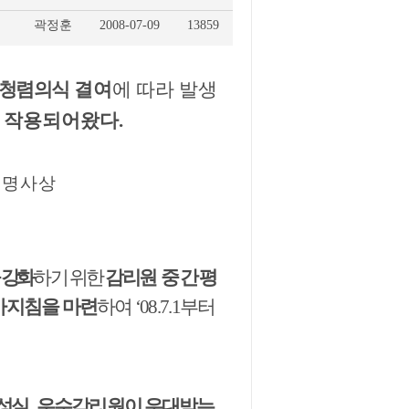
곽정훈
2008-07-09
13859
 청렴의식
결여
에 따라 발생
 작용되어왔다.
2명사상
 강화
하기 위한
감리원
중간평
가지침을 마련
하여 ‘08.7.1부터
성실
․
우수감리원이 우대받는