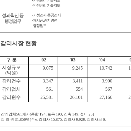
- 시공관리 기술지도
- 안전관리 기술지도
성과확인 등
- 기성검사, 준공검사
- 재시공, 중지명령
행정업무
- 행정업무
감리시장 현황
구 분
'02
'03
'04
'
시장규모
9,075
9,245
10,742
1
(억원)
감리건수
3,347
3,411
3,900
감리업체
561
554
567
감리원수
25,581
26,101
27,166
2
감리업체561개사(종합 194, 토목 193, 건축 149, 설비 25)
감 리 원 31,850명(수석감리사 15,875, 감리사 9,929, 감리사보 6,