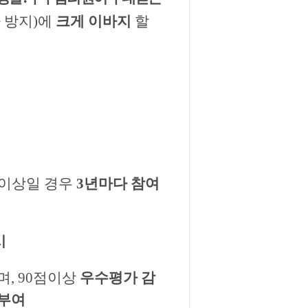
 방지)에
크게 이바지
할
 이상일 경우
3년마다 참여
시
며, 90점이상
우수평가 감
 부여