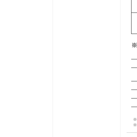
※
※ 
※ 