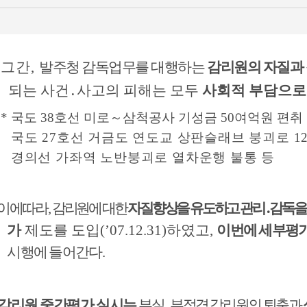
그간,
발주청 감독업무를 대행하는
감리원의 자질과
되는 사건․사고의 피해는 모두
사회적 부담으로
 국도 38호선 미로～삼척공사 기성금 50여억원 편취
도 27호선 거금도 연도교 상판슬래브 붕괴로 1
의선 가좌역 노반붕괴로 열차운행 불통 등
 이에따라,
감리원에 대한
자질향상을 유도하고 관리․감독을
가
제도를 도입(’07.12.31)하였고,
이번에 세부평
시행에 들어간다.
감리원 중간평가 실시는
부실․부적격 감리원의
퇴출과