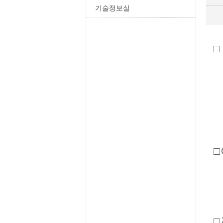
기술정보실
□
*
국
경
□
□