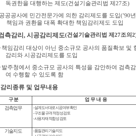
독권한을 대행하는 제도(건설기술관리법 제27조)
공공공사에 민간전문가에 의한 감리제도를
도입(’90
책임과 권환을 대폭 확대한 책임감리제도 도입
검측감리, 시공감리제도
(건설기술관리법 제27조의2
책임감리 대상이 아닌 중소규모 공사의 품질확보 및 향상
감리와 시공감리제도를 도입
발주청에서 중소규모 공사의 특성을 감안하여 검측감
여 수행할 수 있도록 함
감리종류 및 업무내용
구 분
업 무 내 용
검측업무
- 설계도서대로 시공여부 확인
- 구조물 규격 적정성 검토
- 사용자재 적합성 검토
기술지도
- 품질관리 기술지도