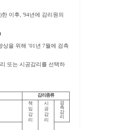
년)한 이후, '94년에 감리원의
)
을 위해 ’01년 7월에 검측
리 또는 시공감리를 선택하
감리종류
검
책
시
측
임
공
감
감
감
리
리
리