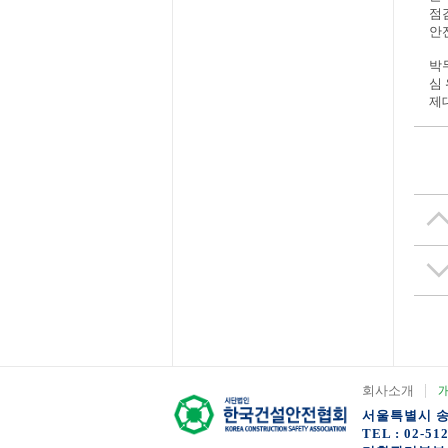
점
안
박
심
제
회사소개
서울특별시 송파
TEL : 02-51