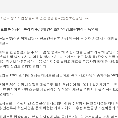
.3 전국 중소사업장 불시에 안전 점검한다(안전보건공단).hwp
패트롤 현장점검"본격 착수,“3대 안전조치”점검.불량현장 감독연계
용노동부(장관 이재갑)와 안전보건공단(이사장 박두용)은 산재 사고 사망 예방을 위
행한다.
패트롤 현장점검」은 추락, 끼임 등 중대재해 위험요인을 근절하기 위해 공단이
(추락위험 방지조치, 끼임위험 방지조치, 필수 안전보호구 착용 등) 준수 여부를 
해는 작년보다 점검(6만 → 7만회) 횟수를 늘리고 패트롤 전용차량 확대 등 사업
을 위한 점검도 병행할 방침이다.
설업은 120억원 미만 현장을 대상으로 점검하고, 특히 사고사망이 증가하는 50
조업은 50인 미만 사업장을 대상으로, 특히 컨베이어 등 10대 위험기계기구 보유
검 후 안전이 취약한 소규모 사업장에는 위험요인 개선을 위한 비용을 적극적으
 연계한다.
표적으로 50억원 미만 건설현장에 시스템비계 등 추락방지용 안전시설을 최대 3
은 안전투자 혁신사업을 통해 위험한 기계 교체와 노후된 위험공정 개선비용에 최
해 패트롤 현장점검이 본격 실시됨에 따라 공단은 2월 4일 안전점검의 날을 ’패