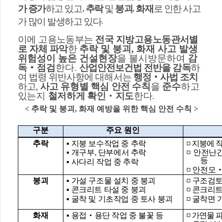
,
,
가 증가
하고 있고
추락
및
붕괴
화재
로 인한 사고
.
가 많이 발생하고 있다
이에 고용노동부는
전국 지방고용노동관서별
로 자체 파악
한
추락 및 붕괴
,
화재 사고 발생
위험성이 높은 건설현장
을 불시방문하여
감
독
‧
점검
한다
.
산업안전보건법 전반을 감독
하
여 법령 위반사항에 대해서는
행정
‧
사법 조치
하고
,
사고 유형별 핵심 안전
수칙
을
준수
하고
있는지
철저하게 확인
‧
지도
한다
.
<
추락 및 붕괴
,
화재 예방을 위한 핵심 안전 수칙
>
구분
주요 원인
추락
▪
지붕 보수작업 중 추락
◽
지붕에 
▪
개구부
,
단부에서 추락
◽
안전난
등
▪
사다리 작업 중 추락
◽
안전모
붕괴
▪
가설 구조물 설치 중 붕괴
◽
구조검토
▪
콘크리트 타설 중 붕괴
◽
콘크리트
▪
굴착 및 기초작업 중 토사 붕괴
◽
굴착면 
화재
▪
용접
‧
용단 작업 중 불꽃 등
◽
가연물 파