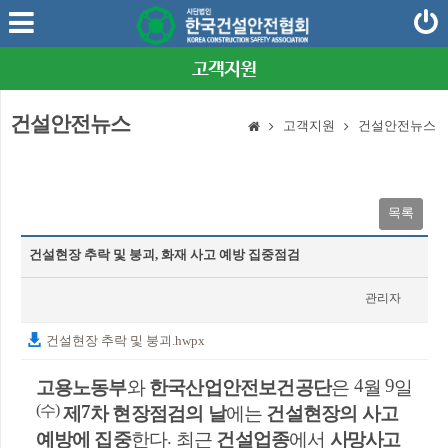
고객지원
건설안전뉴스
고객지원
건설안전뉴스
목록
건설현장 추락 및 붕괴, 화재 사고 예방 집중점검
관리자
2025-04-10
건설현장 추락 및 붕괴.hwpx
4
9
고용노동부
와
한국산업안전보건공단
은
월
일
(
)
7
수
제
차 현장점검의 날
에는
건설현장의 사고
.
예방에 집중
한다
최근
건설업종
에서
사망사고