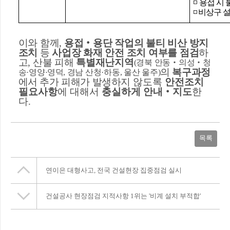
◽
용접 시 
◽
비상구 설
이와 함께
,
용접
‧
용단 작업의 불티 비산 방지
조치
등
사업장 화재 안전 조치 여부를 점검
하
고
,
산불 피해
특별재난지역
(
경북 안동
‧
의성
‧
청
의
복구과정
송
·
영양
·
영덕
,
경남 산청
·
하동
,
울산 울주
)
에서 추가 피해가 발생하지
않도록
안전조치
필요사항
에 대해서
충실하게 안내
‧
지도
한
다
.
목록
연이은 대형사고, 전국 건설현장 집중점검 실시
건설공사 현장점검 지적사항 1위는 '비계 설치 부적합'