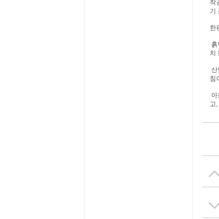
착
기
한
흙
치
산
침
아
고