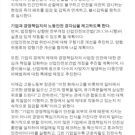
지자체와 민간인력의 순찰에도 불구하고 안전을 여전히 경시하는
현장은 즉각 패트롤 점검 및 감독과 연계하고, 불시감독을 원칙으
로 실시한다.
기업과 경영책임자의 노동안전 경각심을 제고하도록 한다.
먼저, 법정형이 상향된 전부개정 산업안전보건법(‘20.1.16 시행)이
실효성 있게 작동될 수 있도록 할 계획이다.
산업안전보건법 위반사건에 대해 구형기준 개선을 추진하고, 양형
위원회와 양형기준 개선을 협의해 나갈 계획이다.
또한, 기업의 경제적 제재와 경영책임자의 사업장 안전에 대한 관
심과 책임을 강화하는 산업안전보건법 개정을 추진할 계획이며, 다
중이용시설, 산업재해 등으로 다수의 사망자가 발생하는 다중인명
피해범죄에 대한 특례법 제정도 추진한다.
이재갑 고용노동부 장관은 “이천 화재사고를 비롯하여 일터에서
고귀한 생명을 잃으신 고인의 명복을 빌며, 유가족분들에게 심심한
위로를 드린다”고 전하면서, “정부는 관계기관 합동으로 이번 대책
을 차질없이 이행하고, 현장에서 실제 제대로 작동하고 있는지 지
속적으로 점검할 계획”이라고 밝혔다.
또한, “기업의 경영책임자들이 안전을 외부의 규제 때문에 지키는
것이 아니라 경영의 핵심가치라는 인식을 가진다면 우리의 일터는
획기적으로 변할 것이며, 이미 많은 기업에서 경영책임자가 안전상
황판을 설치하여 매일매일 직접 체크하는 등 혁신적이고 효과적인
안전아이디어를 실행하고, 그런 기업일수록 근로자들도 안전수칙