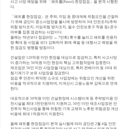
사고 사망 예방을 위해 「패트롤(Patrol) 현장점검」을 본격 시행한
다.
「패트롤 현장점검」은 추락, 끼임 등 중대재해 위험요인을 근절하
기 위해 공단이 중소사업장을 불시에 방문하여 3대 안전조치(추락
위험 방지조치, 끼임위험 방지조치, 필수 안전보호구 착용 등) 준수
여부를 집중 점검하는 사업이다.
올해는 작년보다 점검(6만 → 7만회) 횟수를 늘리고 패트롤 전용차
량 확대 등 사업을 보다 강화하여 화재·폭발 등 대형사고 예방을 위
한 점검도 병행할 방침이다.
건설업은 120억원 미만 현장을 대상으로 점검하고, 특히 사고사망
이 증가하는 50억원 미만 현장의 핵심 고위험작업에 집중한다.
제조업은 50인 미만 사업장을 대상으로, 특히 컨베이어 등 10대 위
험기계기구 보유 사업장을 점검한다.
점검 후 안전이 취약한 소규모 사업장에는 위험요인 개선을 위한
비용을 적극적으로 지원하며, 미개선시 고용노동부 감독으로 연계
한다.
대표적으로 50억원 미만 건설현장에 시스템비계 등 추락방지용 안
전시설을 최대 3천만원까지 지원하고, 50인 미만 제조사업장은 안
전투자 혁신사업을 통해 위험한 기계 교체와 노후된 위험공정 개선
비용에 최대 1억원까지 지원한다.
올해 패트롤 현장점검이 본격 실시됨에 따라 공단은 2월 4일 안전
점검의 날을 ’패트롤 현장점검의 날‘로 삼고 전국에서 일제 점검을