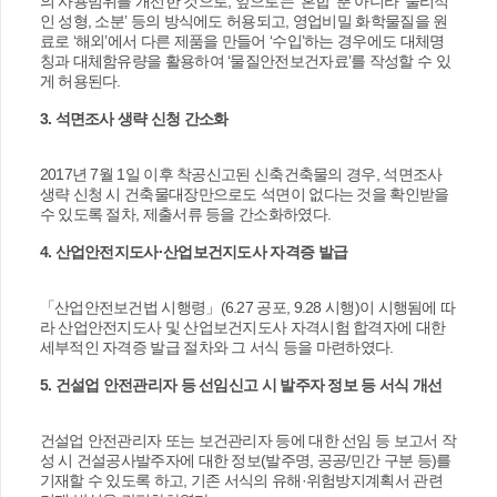
의 사용범위를 개선한 것으로, 앞으로는 ‘혼합’ 뿐 아니라 ‘물리적
인 성형, 소분’ 등의 방식에도 허용되고, 영업비밀 화학물질을 원
료로 ‘해외’에서 다른 제품을 만들어 ‘수입’하는 경우에도 대체명
칭과 대체함유량을 활용하여 ‘물질안전보건자료’를 작성할 수 있
게 허용된다.
3. 석면조사 생략 신청 간소화
2017년 7월 1일 이후 착공신고된 신축건축물의 경우, 석면조사
생략 신청 시 건축물대장만으로도 석면이 없다는 것을 확인받을
수 있도록 절차, 제출서류 등을 간소화하였다.
4. 산업안전지도사·산업보건지도사 자격증 발급
「산업안전보건법 시행령」(6.27 공포, 9.28 시행)이 시행됨에 따
라 산업안전지도사 및 산업보건지도사 자격시험 합격자에 대한
세부적인 자격증 발급 절차와 그 서식 등을 마련하였다.
5. 건설업 안전관리자 등 선임신고 시 발주자 정보 등 서식 개선
건설업 안전관리자 또는 보건관리자 등에 대한 선임 등 보고서 작
성 시 건설공사발주자에 대한 정보(발주명, 공공/민간 구분 등)를
기재할 수 있도록 하고, 기존 서식의 유해·위험방지계획서 관련