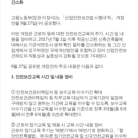
간소화
고용노동부(장관 이정식)는 「산업안전보건법 시행규칙」 개정
안을 9월 27일(수) 공포했다.
이번 개정은 근로자 등에 대한 안전보건교육의 주기, 시간 및 내
용을 정비하고, 2017년 7월 1일 이후 착공신고된 신축건축물에
대해서는 기관석면조사 생략 확인 절차를 간소화하는 등 그간 산
업계에서 요구하였던 규제개선방안을 포함하고 있어 산업안전보
건제도의 작동성과 실효성이 강화될 것으로 기대된다.
9월 27일 공포된 개정안의 주요 내용은 다음과 같다.
1. 안전보건교육 시간 및 내용 정비
① 안전보건관리책임자 등 보수교육 이수기간 확대
안전보건관리책임자 등 직무교육 대상자가 교육기관의 일정에
구애받지 않고 원하는 기간에 교육을 이수할 수 있도록, 보수교육
이수기간을 신규교육을 이수한 날을 기준으로 전후 3개월(총 6개
월)에서 전후 6개월(총 1년)로 확대한다.
② 근로자 정기교육 및 채용 시 교육 시간·내용 정비
근로자 정기교육 주기는 ‘매분기’에서 ‘매반기’로 완화하고, 「항
만안전특별법」에 따른 정기안전교육 및 신규안전교육을 이수하