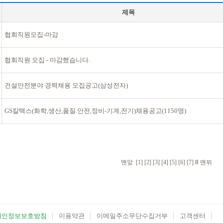
제목
협회직원모집-마감
협회직원 모집 - 마감했습니다.
건설안전분야 경력채용 모집공고(삼성전자)
GS칼텍스(화학,생산,품질.안전,정비-기계,전기)채용공고(1150명)
8
맨앞
[1]
[2]
[3]
[4]
[5]
[6]
[7]
맨뒤
개인정보보호방침
이용약관
이메일주소무단수집거부
고객센터