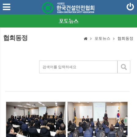
포토뉴스
협회동정
포토뉴스
협회동정