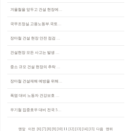
겨울철을 앞두고 건설 현장에 대한 안전 점검 실시
국무조정실.고용노동부.국토교통부.지자체 등 관계기관 합동, 건설현장 사고 예방 고강도 현장점검 시행
장마철 건설 현장 안전 점검 결과, 절반 이상이 형사 처벌 대상
건설현장 모든 사고는 발생 즉시 국토부에 알려야…7월 1일부터
중소 규모 건설 현장의 추락 방지 조치 여전히 불량
장마철 건설재해 예방을 위해 안전 수칙을 지키며 철저히 대비해야
폭염 대비 노동자 건강보호 대책 시행
우기철 집중호우 대비 전국 595개 건설현장 일제점검
11
맨앞
이전
[6]
[7]
[8]
[9]
[10]
[12]
[13]
[14]
[15]
다음
맨뒤