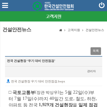
고객지원
건설안전뉴스
고객지원
건설안전뉴스
목록
전국 건설현장 ‘우기 대비 안전점검’
관리자
2024-05-24
전국 건설현장 우기 대비 안전점검.hwpx
□
(
)
5
22
(
)
국토교통부
는
월
일
수
부
장관 박상우
7
17
(
)
40
,
,
,
터
월
일
수
까지
일간
도로
철도
하천
1,929
아파트 등 전국
개 건설현장
을
일제 점검