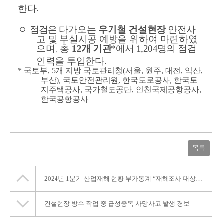
.
한다
ㅇ
점검은
다가오는
우기철 건설현장
안전사
고 및 부실시공 예방을
위하여 마련하였
으며
,
총
12
개 기관
*
에서
1,204
명의
점검
인력을 투입한다
.
*
국토부
, 5
개 지방 국토관리청
(
서울
,
원주
,
대전
,
익산
,
부산
),
국토안전관리원
,
한국도로공사
,
한국토
지주택공사
,
국가철도공단
,
인천국제공항공사
,
한국공항공사
목록
2024년 1분기 산업재해 현황 부가통계 “재해조사 대상 사망사고 발생 현황” 잠정결과 발표
건설현장 방수 작업 중 급성중독 사망사고 발생 경보