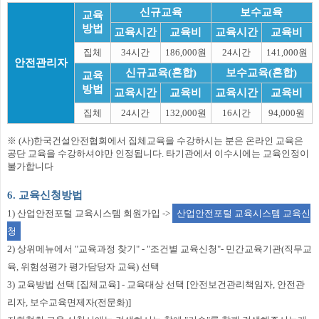
신규교육
보수교육
교육
방법
교육시간
교육비
교육시간
교육비
집체
34시간
186,000원
24시간
141,000원
안전관리자
신규교육(혼합)
보수교육(혼합)
교육
방법
교육시간
교육비
교육시간
교육비
집체
24시간
132,000원
16시간
94,000원
※ (사)한국건설안전협회에서 집체교육을 수강하시는 분은 온라인 교육은
공단 교육을 수강하셔야만 인정됩니다. 타기관에서 이수시에는 교육인정이
불가합니다
6. 교육신청방법
1) 산업안전포털 교육시스템 회원가입 ->
산업안전포털 교육시스템 교육신
청
2) 상위메뉴에서 "교육과정 찾기" - "조건별 교육신청"- 민간교육기관(직무교
육, 위험성평가 평가담당자 교육) 선택
3) 교육방법 선택 [집체교육] - 교육대상 선택 [안전보건관리책임자, 안전관
리자, 보수교육면제자(전문화)]